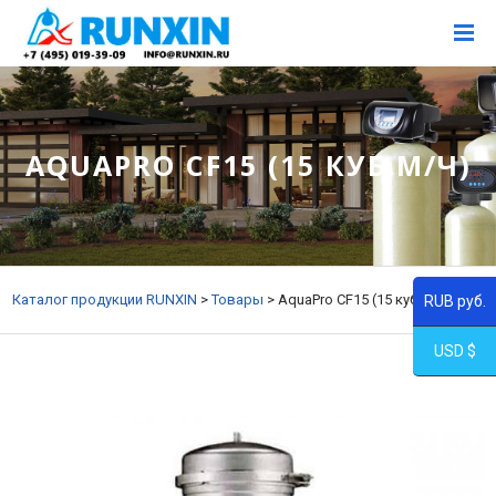
AQUAPRO CF15 (15 КУБ.М/Ч)
Каталог продукции RUNXIN
>
Товары
>
AquaPro CF15 (15 куб.м/ч)
RUB руб.
USD $