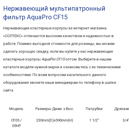
Нержавеющий мультипатронный
фильтр AquaPro CF15
Нержавеющие кластерные корпусы из интернет магазина
«СОЛТЕКС» отличаются высоким качеством и надежностью в
работе. Помимо выгодной стоимости для розницы, мы можем
сделать хорошую скидку, если вы купите у нас нержавеющие
кластерные корпусы
AquaPro CF15
оптом. Выберите в нашем
каталоге модели нужной марки и ознакомьтесь с их техническими
особенностями. По всем вопросам касательного данного
оборудования звоните наши менеджерам по телефону в шапке
сайта
Модель
Размеры Диам. х Выс.
Патрубки
Дренаж
CF05 /
230mm(D)x590mm(H)
1 1/2″
3/4
05HP