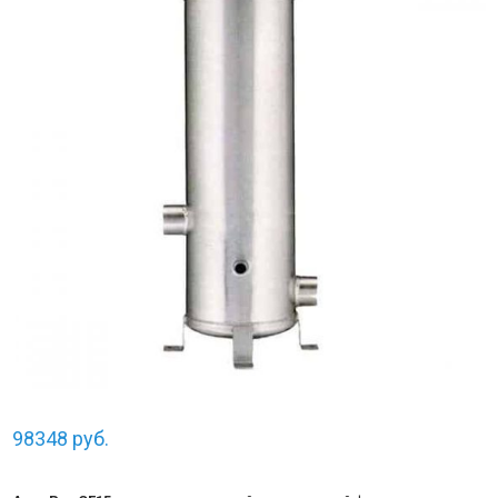
98348
руб.