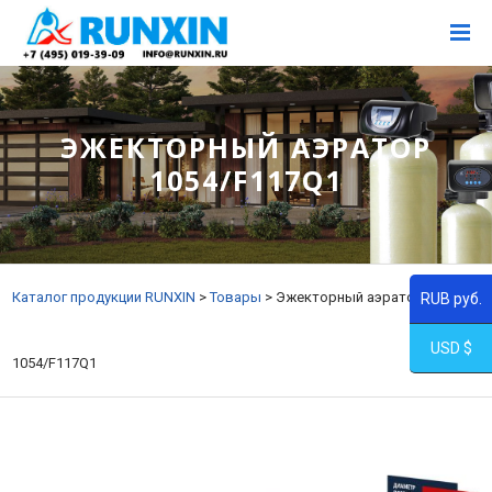
ЭЖЕКТОРНЫЙ АЭРАТОР
1054/F117Q1
Каталог продукции RUNXIN
>
Товары
>
Эжекторный аэратор
RUB руб.
USD $
1054/F117Q1