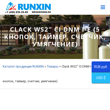
CLACK WS2″ CI DNM I-E (5
КНОПОК, ТАЙМЕР, СЧЕТЧИК,
УМЯГЧЕНИЕ)
Каталог продукции RUNXIN
>
Товары
>
Clack WS2″ CI DNM I-E (5
RUB руб.
USD $
кнопок, таймер, счетчик, умягчение)