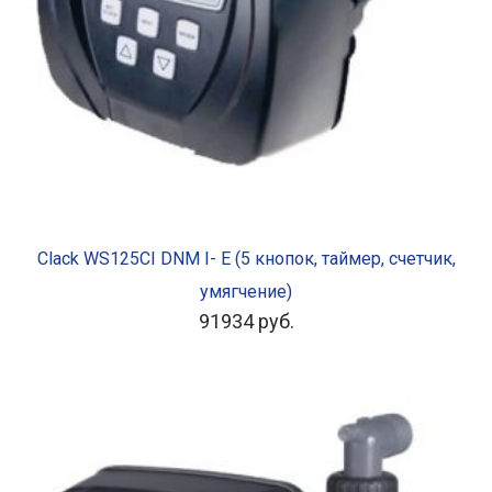
В КОРЗИНУ
Clack WS125CI DNM I- E (5 кнопок, таймер, счетчик,
умягчение)
91934
руб.