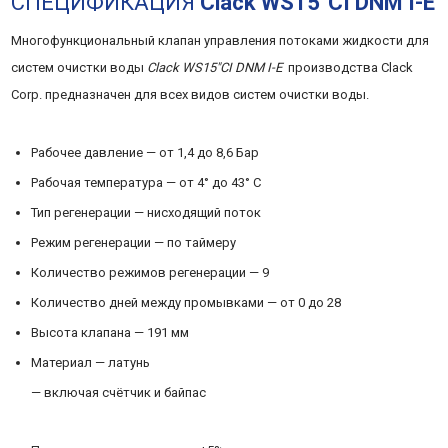
СПЕЦИФИКАЦИЯ
Clack WS15″CI DNM I-E
КНОПОК,
Многофункциональный клапан управления потоками жидкости для
ТАЙМЕР,
систем очистки воды
Clack WS15″CI DNM I-E
производства Clack
Corp. предназначен для всех видов систем очистки воды.
СЧЕТЧИК,
Рабочее давление — от 1,4 до 8,6 Бар
УМЯГЧЕНИЕ)
Рабочая температура — от 4° до 43° С
Тип регенерации — нисходящий поток
Режим регенерации — по таймеру
Количество режимов регенерации — 9
Количество дней между промывками — от 0 до 28
Высота клапана — 191 мм
Материал — латунь
— включая счётчик и байпас