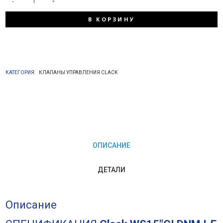
КОЛИЧЕСТВО
В КОРЗИНУ
ТОВАРА
CLACK
КАТЕГОРИЯ:
КЛАПАНЫ УПРАВЛЕНИЯ CLACK
WS2"
CI
DNM
ОПИСАНИЕ
I-
ДЕТАЛИ
E
Описание
(5