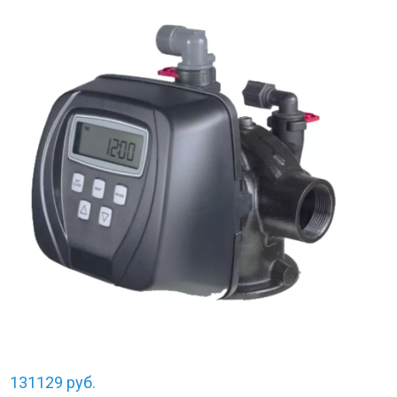
131129
руб.