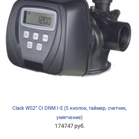
В КОРЗИНУ
Clack WS2″ CI DNM I-E (5 кнопок, таймер, счетчик,
умягчение)
174747
руб.