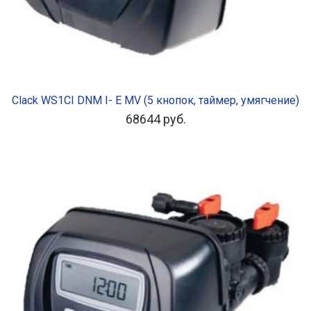
В КОРЗИНУ
Clack WS1CI DNM I- E MV (5 кнопок, таймер, умягчение)
68644
руб.