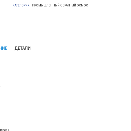
КАТЕГОРИЯ:
ПРОМЫШЛЕННЫЙ ОБРАТНЫЙ ОСМОС
AWT
RO-
250
НИЕ
ДЕТАЛИ
(ДО
250
Л/
.
ЧАС)
.
плект.