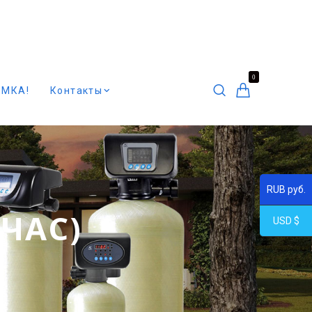
0
ОМКА!
Контакты
RUB руб.
/ЧАС)
USD $