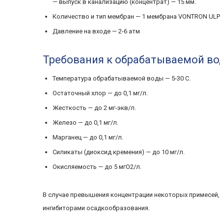
— выпуск в канализацию (концентрат) — 15 мм.
Количество и тип мембран — 1 мембрана VONTRON ULP2
Давление на входе — 2-6 атм
Требования к обрабатываемой во
Температура обрабатываемой воды — 5-30 С.
Остаточный хлор — до 0,1 мг/л.
Жесткость — до 2 мг-экв/л.
Железо — до 0,1 мг/л.
Марганец — до 0,1 мг/л.
Силикаты (диоксид кремения) — до 10 мг/л.
Окисляемость — до 5 мгО2/л.
В случае превышения концентрации некоторых примесей
ингибиторами осадкообразования.