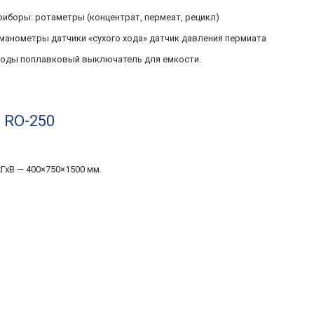
иборы: ротаметры (концентрат, пермеат, рецикл)
манометры датчики «сухого хода» датчик давления пермиата
воды поплавковый выключатель для емкости.
 RO-250
хГхВ — 400×750×1500 мм.