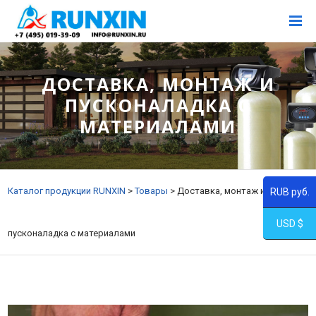
ДОСТАВКА, МОНТАЖ И
ПУСКОНАЛАДКА С
МАТЕРИАЛАМИ
Каталог продукции RUNXIN
>
Товары
>
Доставка, монтаж и
RUB руб.
USD $
пусконаладка с материалами