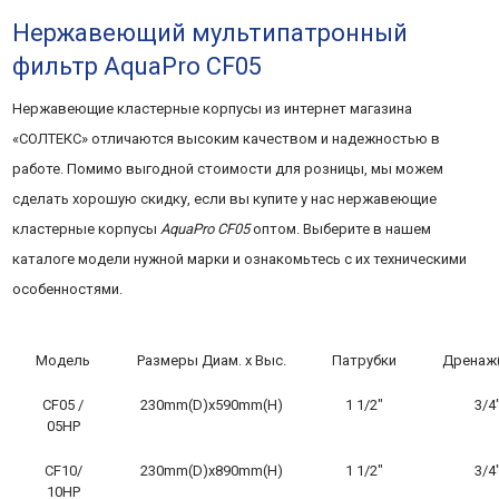
Нержавеющий мультипатронный
фильтр AquaPro CF05
Нержавеющие кластерные корпусы из интернет магазина
«СОЛТЕКС» отличаются высоким качеством и надежностью в
работе. Помимо выгодной стоимости для розницы, мы можем
сделать хорошую скидку, если вы купите у нас нержавеющие
кластерные корпусы
AquaPro CF05
оптом. Выберите в нашем
каталоге модели нужной марки и ознакомьтесь с их техническими
особенностями.
Модель
Размеры Диам. х Выс.
Патрубки
Дренаж
CF05 /
230mm(D)x590mm(H)
1 1/2″
3/4
05HP
CF10/
230mm(D)x890mm(H)
1 1/2″
3/4
10HP