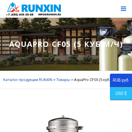
AQUAPRO CF05 (5 КУБ.М/Ч)
Каталог продукции RUNXIN
>
Товары
>
AquaPro CF05 (5 куб.м/ч)
RUB руб.
USD $