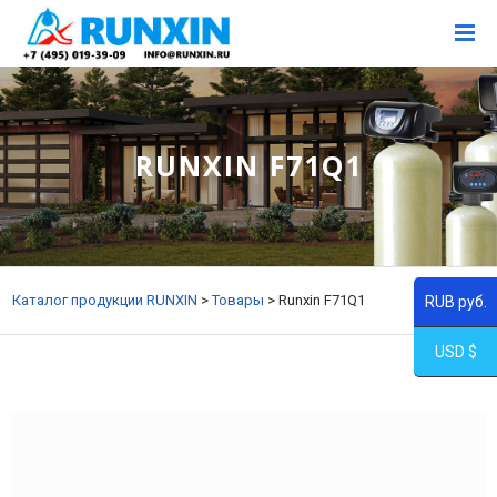
RUNXIN F71Q1
Каталог продукции RUNXIN
>
Товары
>
Runxin F71Q1
RUB руб.
USD $