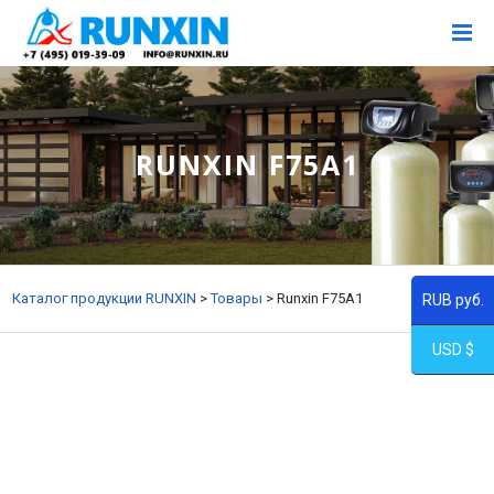
RUNXIN F75A1
Каталог продукции RUNXIN
>
Товары
>
Runxin F75A1
RUB руб.
USD $