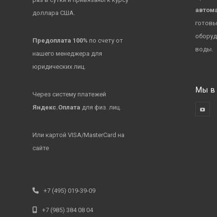
автома
доллара США.
готовы
оборуд
Предоплата 100%
по счету от
воды.
нашего менеджера для
юридических лиц.
Мы в 
Через систему платежей
Яндекс.Оплата
для физ. лиц.
Или картой VISA/MasterCard на
сайте
+7 (495) 019-39-09
+7 (985) 384 08 04