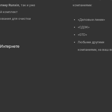
тику Runxin
, так и уже
компаниями:
й комплект
ования для очистки
«Деловые линии»
«СДЭК»
«GTD»
Любыми другими
Интернете
компаниями, на ваш 