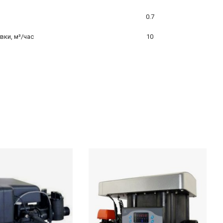
0.7
ки, м³/час
10