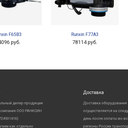
 КОРЗИНУ
В КОРЗИНУ
nxin F65B3
Runxin F77A3
4096
руб.
78114
руб.
С
Доставка
льный дилер продукции
Доставка оборудования
 компания ООО РАНКСИН
осуществляется на сле
724931416)
день после оплаты во вс
гаем как отдельно
регионы России транспо