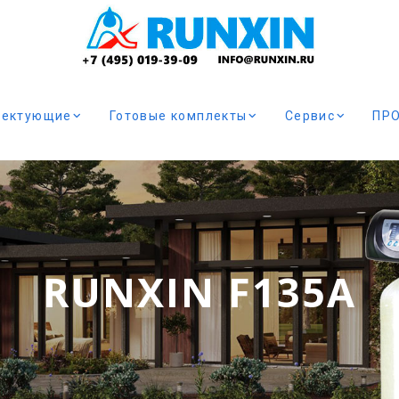
лектующие
Готовые комплекты
Сервис
ПР
RUNXIN F135A