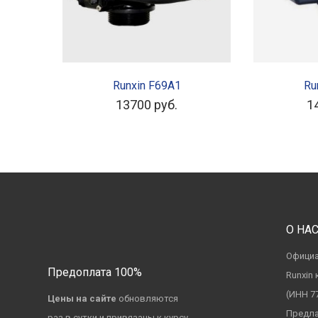
В КОРЗИНУ
В
Runxin F69A1
Ru
13700
руб.
1
О НА
Официа
Предоплата 100%
Runxin
(ИНН 7
Цены на сайте
обновляются
Предла
раз в сутки и привязаны к курсу