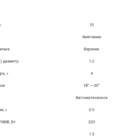
с
10
Умягчение
апана
Верхнее
) диаметр
1.2
а, »
4
ров
18″ — 30″
Автоматическое
и, «
0.5
380В, Вт
220
1.5