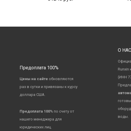
О НА
Официа
Предоплата 100%
Runxin
(ИНН 7
Цены на сайте
обновляются
Предла
раз в сутки и привязаны к курсу
автома
доллара США.
готовы
оборуд
Предоплата 100%
по счету от
воды.
нашего менеджера для
юридических лиц.