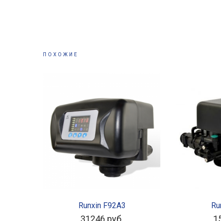
ПОХОЖИЕ
В КОРЗИНУ
ЧИ
Runxin F92A3
Ru
31246
руб.
1