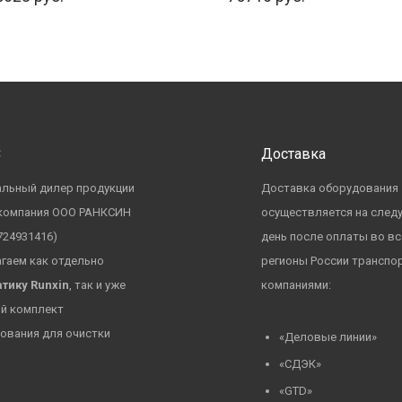
С
Доставка
льный дилер продукции
Доставка оборудования
 компания ООО РАНКСИН
осуществляется на сле
724931416)
день после оплаты во вс
гаем как отдельно
регионы России транспо
тику Runxin
, так и уже
компаниями:
й комплект
ования для очистки
«Деловые линии»
«СДЭК»
«GTD»