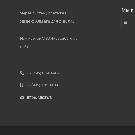
Мы в 
Через систему платежей
Яндекс.Оплата
для физ. лиц.
Или картой VISA/MasterCard на
сайте
+7 (495) 019-39-09
+7 (985) 384 08 04
info@runxin.ru