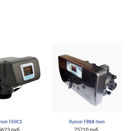
ТАТЬ ДАЛЕЕ
В КОРЗИНУ
nxin F69C3
Runxin F88A-twin
5623
руб.
75710
руб.