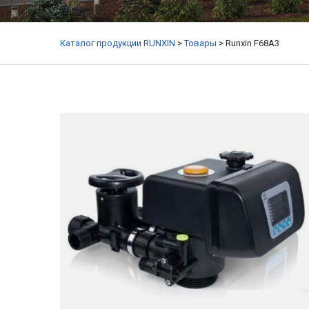
Каталог продукции RUNXIN
>
Товары
>
Runxin F68A3