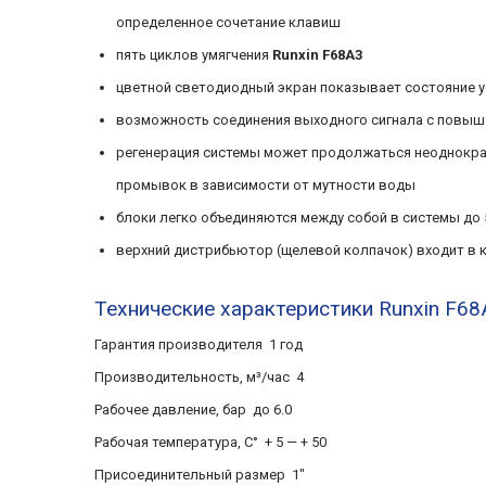
определенное сочетание клавиш
пять циклов умягчения
Runxin F68A3
цветной светодиодный экран показывает состояние у
возможность соединения выходного сигнала с повыш
регенерация системы может продолжаться неоднокра
промывок в зависимости от мутности воды
блоки легко объединяются между собой в системы до 
верхний дистрибьютор (щелевой колпачок)
входит в 
Технические х
арактеристики Runxin F6
Гарантия производителя 1 год
Производительность, м³/час 4
Рабочее давление, бар до 6.0
Рабочая температура, С° + 5 — + 50
Присоединительный размер 1″