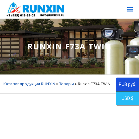
RUNXIN F73A TWIN
Каталог продукции RUNXIN
>
Товары
>
Runxin F73A TWIN
RUB руб.
USD $