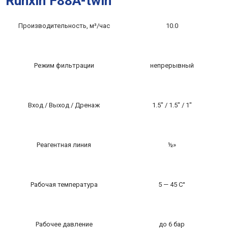
Runxin F88A-twin
Производительность, м³/час
10.0
Режим фильтрации
непрерывный
Вход / Выход / Дренаж
1.5″ / 1.5″ / 1″
Реагентная линия
½»
Рабочая температура
5 — 45 С°
Рабочее давление
до 6 бар