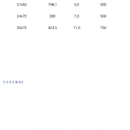
21х62
198,1
5,0
500
24х72
283
7,0
500
30х72
424,5
11,0
750
ПОХОЖИЕ