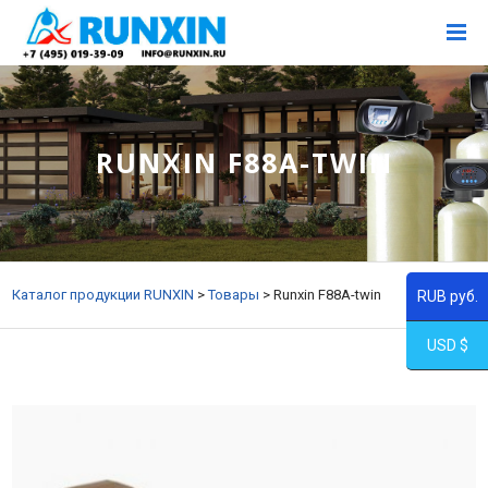
RUNXIN F88A-TWIN
Каталог продукции RUNXIN
>
Товары
>
Runxin F88A-twin
RUB руб.
USD $