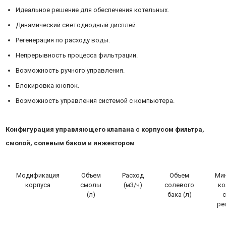
Идеальное решение для обеспечения котельных.
Динамический светодиодный дисплей.
Регенерация по расходу воды.
Непрерывность процесса фильтрации.
Возможность ручного управления.
Блокировка кнопок.
Возможность управления системой с компьютера.
Конфигурация управляющего клапана с корпусом фильтра,
смолой, солевым баком и инжектором
Модификация
Объем
Расход
Объем
Ми
корпуса
смолы
(м3/ч)
солевого
ко
(л)
бака (л)
с
ре