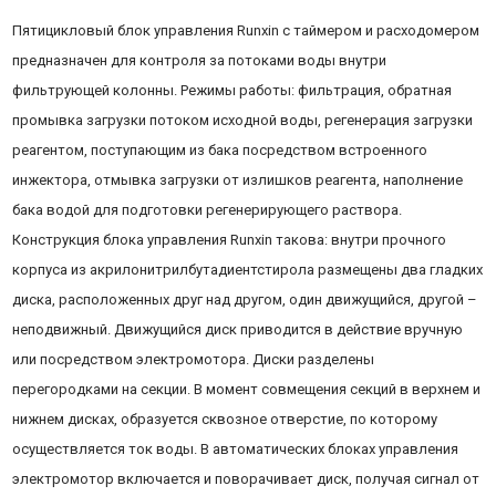
Пятицикловый блок управления Runxin с таймером и расходомером
предназначен для контроля за потоками воды внутри
фильтрующей колонны. Режимы работы: фильтрация, обратная
промывка загрузки потоком исходной воды, регенерация загрузки
реагентом, поступающим из бака посредством встроенного
инжектора, отмывка загрузки от излишков реагента, наполнение
бака водой для подготовки регенерирующего раствора.
Конструкция блока управления Runxin такова: внутри прочного
корпуса из акрилонитрилбутадиентстирола размещены два гладких
диска, расположенных друг над другом, один движущийся, другой –
неподвижный. Движущийся диск приводится в действие вручную
или посредством электромотора. Диски разделены
перегородками на секции. В момент совмещения секций в верхнем и
нижнем дисках, образуется сквозное отверстие, по которому
осуществляется ток воды. В автоматических блоках управления
электромотор включается и поворачивает диск, получая сигнал от